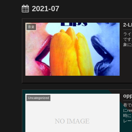
2021-07
2-L
音楽
ライ
です
象に
op
Uncategorized
巷で
にr
時に
レー