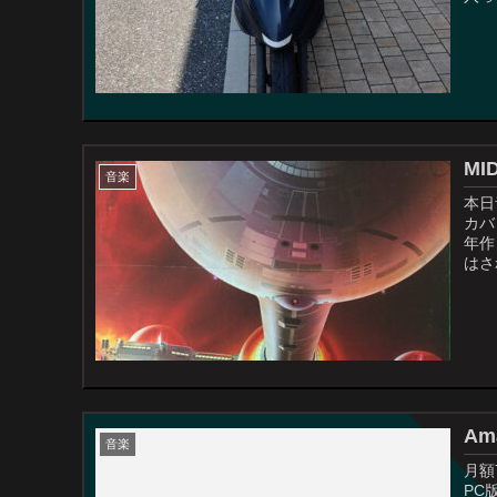
MID
音楽
本日
カバ
年作
はされ
Ama
音楽
月額
PC