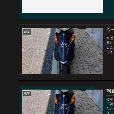
ウ
副業
今朝
向か
した
けど
副
副業
今朝
ア舞
とが
入っ