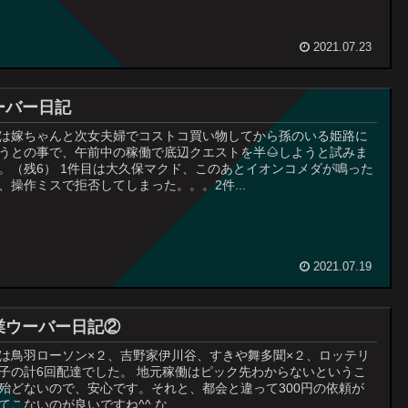
2021.07.23
ーバー日記
は嫁ちゃんと次女夫婦でコストコ買い物してから孫のいる姫路に
うとの事で、午前中の稼働で底辺クエストを半🌰しようと試みま
。（残6） 1件目は大久保マクド、このあとイオンコメダが鳴った
、操作ミスで拒否してしまった。。。2件...
2021.07.19
業ウーバー日記②
は鳥羽ローソン×２、吉野家伊川谷、すきや舞多聞×２、ロッテリ
子の計6回配達でした。 地元稼働はピック先わからないというこ
殆どないので、安心です。それと、都会と違って300円の依頼が
てこないのが良いですね^^ な...