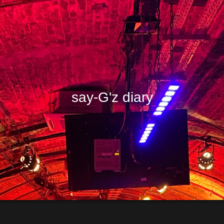
say-G'z diary