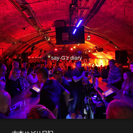
say-G'z diary