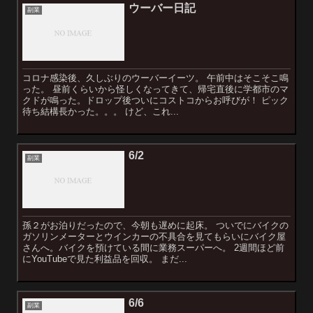
ウーバー日記
副業
コロナ感染後、久しぶりのウーバーイーツ。 午前中はそこそこ鳴
った。 昼前くらいから怪しくなってきて、帰宅直後に学都市のマ
クドが鳴った。ドロップ後ついにコストコからお呼びが！ ピック
待ち結構長かった。。。 けど、これ...
6/2
副業
孫２がお泊りだったので、今朝も遅めに起床。 ついでにバイクの
ガソリンメーターとウインカーの不具合を見てもらいにバイク屋
さんへ。バイクを預けている間に業務スーパーへ。 2週間ほど前
にYouTubeで見た利益品を回収。 まだ...
6/6
副業