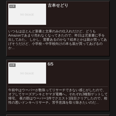
古本せどり
副業
いつもはほとんど新書と文庫のみの仕入れだけど、どうも
Amazonであまり売れなくなってきたので、昨日は児童書に手を
出してみた。 しかし、需要あるのかな？絵本とかは親が買ってあ
げそうだけど、小学校～中学校向けの本も親が買ってあげるの
か...
6/5
副業
午前中はウーバーが数珠ってリサーチできない感じがしたので、
オフしてケーズデンキとヤマダ電機へ。それぞれ3種類ゲットして
帰宅。 夜の部はウーバー1件でクエスト1段目クリアしたので、相
性の悪いドンキへリサーチ。苦手意識を取り除きたいのだ...