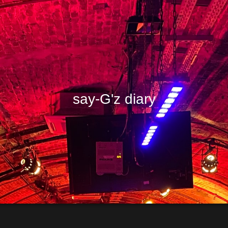
say-G'z diary