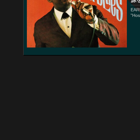
源を
EARL
"Hos