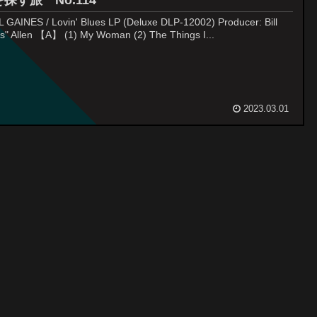
探す旅 No.114
 GAINES / Lovin' Blues LP (Deluxe DLP-12002) Producer: Bill
s" Allen 【A】 (1) My Woman (2) The Things I...
2023.03.01