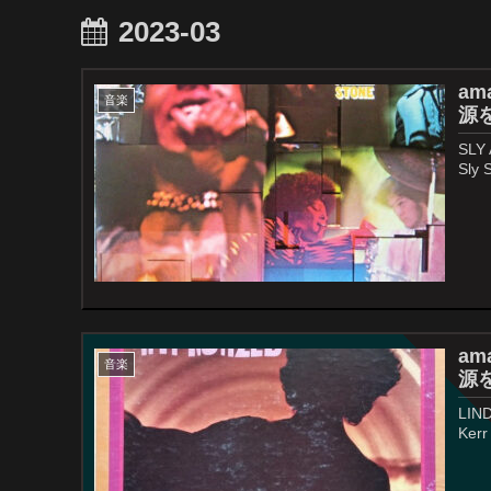
2023-03
ama
音楽
源を
SLY 
Sly 
ama
音楽
源を
LIND
Kerr