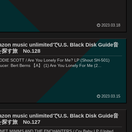
2023.03.18
zon music unlimitedでU.S. Black Disk Guide音
探す旅 No.128
DIE SCOTT / Are You Lonely For Me? LP (Shout SH-501)
ucer: Bert Berns 【A】 (1) Are You Lonely For Me (2...
2023.03.15
zon music unlimitedでU.S. Black Disk Guide音
探す旅 No.127
NET MIMMS AND THE ENCHANTERS / Cry Baby LP (United