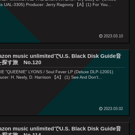
sts UAL-3305) Producer: Jerry Ragovoy 【A】(1) For You...
2023.03.10
zon music unlimitedでU.S. Black Disk Guide音
探す旅 No.120
E "QUEENIE" LYONS / Soul Fever LP (Deluxe DLP-12001)
ucer: H. Neely, D. Harrison 【A】 (1) See And Don't...
2023.03.02
zon music unlimitedでU.S. Black Disk Guide音