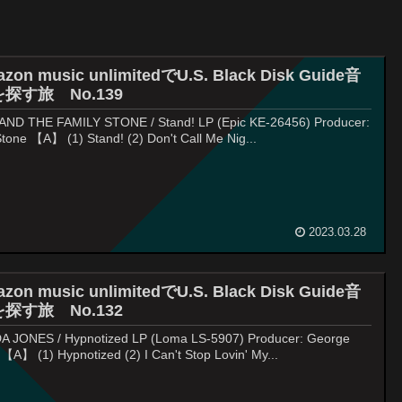
zon music unlimitedでU.S. Black Disk Guide音
探す旅 No.139
AND THE FAMILY STONE / Stand! LP (Epic KE-26456) Producer:
Stone 【A】 (1) Stand! (2) Don't Call Me Nig...
2023.03.28
zon music unlimitedでU.S. Black Disk Guide音
探す旅 No.132
A JONES / Hypnotized LP (Loma LS-5907) Producer: George
 【A】 (1) Hypnotized (2) I Can't Stop Lovin' My...