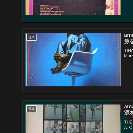
ama
音楽
源を
TINA
Murr
ama
音楽
源を
THE 
A. O