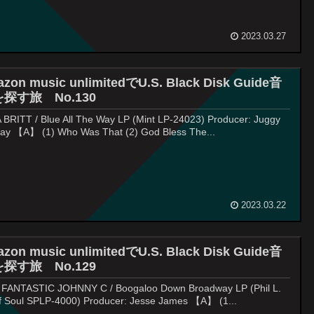
2023.03.27
zon music unlimitedでU.S. Black Disk Guide音
探す旅 No.130
 BRITT / Blue All The Way LP (Mint LP-24023) Producer: Juggy
ay 【A】 (1) Who Was That (2) God Bless The...
2023.03.22
zon music unlimitedでU.S. Black Disk Guide音
探す旅 No.129
FANTASTIC JOHNNY C / Boogaloo Down Broadway LP (Phil L.
f Soul SPLP-4000) Producer: Jesse James 【A】 (1...