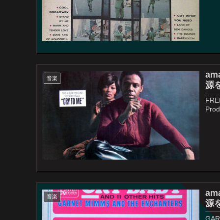
ama
音楽
源を
FRED
Prod
ama
音楽
源を
GAR