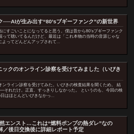
──AIが生み出す“80’sブギーファンク”の新世界
当にすごいことになってると思う。僕は昔から80’sブギーファンク
よく掘って聴いてるんだけど、最近は「これ本物の当時の音源じゃな
によってどんどんアップされて...
リニックのオンライン診察を受けてみました（いびき
オンライン診察を受けてみた。いびきの検査結果を聞くため。 結
──それだけ。正直、すっきりしなかった。 というのも、今回の検
日はほとんどいびきなかっ...
】突然エンスト…これは“燃料ポンプの熱ダレ”なの
解／後日交換後に詳細レポート予定