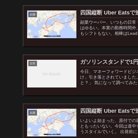
四国縦断 Uber Ea
副業
副業ウーバー、いつもの日常 普
はゆるい。本業の勤務時間外
もシフトもない。相棒はLead1
ガソリンスタンドで1
日常
今日、マネーフォワードビジ
け」引き落とされていました
と？」 気になって調べてみた
四国縦断 Uber Eat
副業
いよいよ始まった、原付での四
ともったいない。今回は道中ず
うスタイルでいく。 出発前に、A