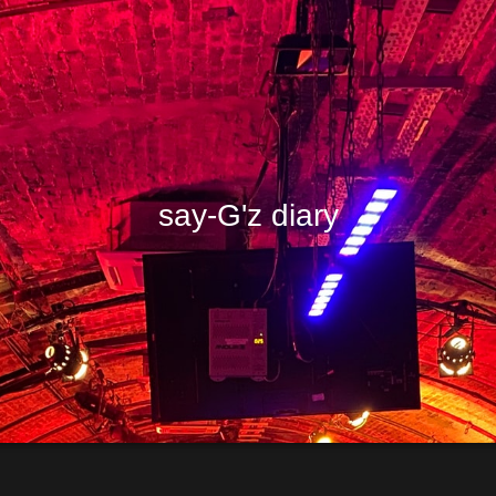
say-G'z diary