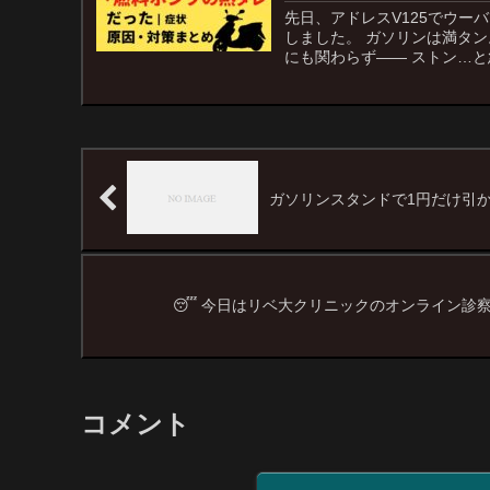
先日、アドレスV125でウー
しました。 ガソリンは満タ
にも関わらず―― ストン…と急停
ガソリンスタンドで1円だけ引
😴 今日はリベ大クリニックのオンライン診
コメント