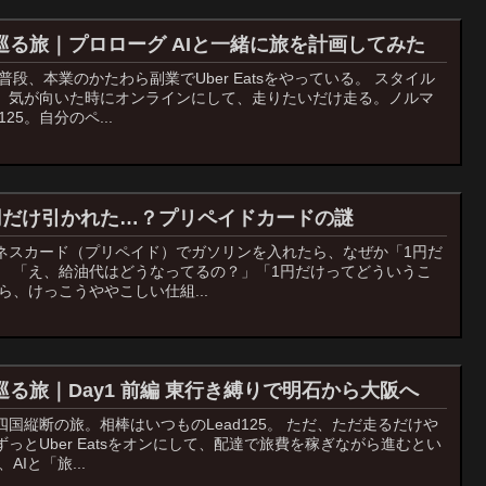
tsで巡る旅｜プロローグ AIと一緒に旅を計画してみた
段、本業のかたわら副業でUber Eatsをやっている。 スタイル
、気が向いた時にオンラインにして、走りたいだけ走る。ノルマ
25。自分のペ...
円だけ引かれた…？プリペイドカードの謎
ネスカード（プリペイド）でガソリンを入れたら、なぜか「1円だ
。 「え、給油代はどうなってるの？」「1円だけってどういうこ
ら、けっこうややこしい仕組...
sで巡る旅｜Day1 前編 東行き縛りで明石から大阪へ
国縦断の旅。相棒はいつものLead125。 ただ、ただ走るだけや
っとUber Eatsをオンにして、配達で旅費を稼ぎながら進むとい
Iと「旅...