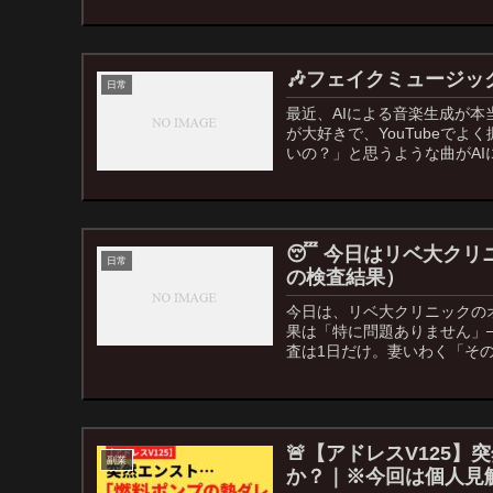
🎶フェイクミュージック
日常
最近、AIによる音楽生成が本
が大好きで、YouTubeで
いの？」と思うような曲がAI
😴 今日はリベ大ク
日常
の検査結果）
今日は、リベ大クリニックの
果は「特に問題ありません」
査は1日だけ。妻いわく「その
🚨【アドレスV125
副業
か？｜※今回は個人見