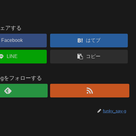
ェアする
Facebook
はてブ
LINE
コピー
say-gをフォローする
funky_say-g