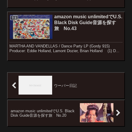
amazon music unlimitedでU.S.
音楽
Black Disk Guide音源を探す
旅 No.43
MARTHA AND VANDELLAS / Dance Party LP (Gordy 915)
Producer: Eddie Holland, Lamont Dozier, Brian Holland (1) D...
ウーバー日記
amazon music unlimitedでU.S. Black
Disk Guide音源を探す旅 No.20