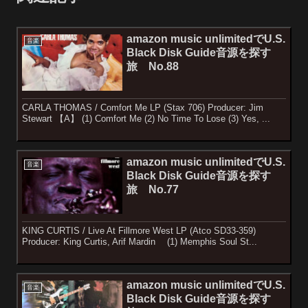
amazon music unlimitedでU.S.
音楽
Black Disk Guide音源を探す
旅 No.88
CARLA THOMAS / Comfort Me LP (Stax 706) Producer: Jim
Stewart 【A】 (1) Comfort Me (2) No Time To Lose (3) Yes, ...
amazon music unlimitedでU.S.
音楽
Black Disk Guide音源を探す
旅 No.77
KING CURTIS / Live At Fillmore West LP (Atco SD33-359)
Producer: King Curtis, Arif Mardin (1) Memphis Soul St...
amazon music unlimitedでU.S.
音楽
Black Disk Guide音源を探す