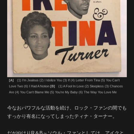
[A]
(1) I’m Jealous (2) I Idolize You (3) If (4) Letter From Tina (5) You Can’t
Love Two (6) I Had A Notion
[B]
(1) A Fool In Love (2) Sleepless (3) Chances
Are (4) You Can’t Blame Me (5) You’re My Baby (6) The Way You Love Me
今なおパワフルな活動を続け、ロック・ファンの間でも
すっかり有名になってしまったティナ・ターナー。
だがやはりR＆B～ソウル・ファンとしては、アイクと