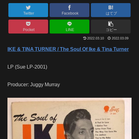
Twitter
Facebook
はてブ
Pocket
LINE
コピー
2022.03.10
2022.03.09
IKE & TINA TURNER / The Soul Of Ike & Tina Turner
LP (Sue LP-2001)
Producer: Juggy Murray