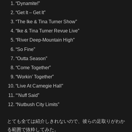
“Dynamite!”
“Get It – Get It”
“The Ike & Tina Turner Show”
“Ike & Tina Turner Revue Live”
“River Deep-Mountain High”
“So Fine”
“Outta Season”
“Come Together”
“Workin’ Together”
“Live At Carnegie Hall”
“‘Nuff Said”
“Nutbush City Limits”
とても全ては紹介しきれないので、彼らの足取りがわか
る範囲で抜粋してみた。