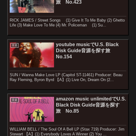
旅 No.423
RICK JAMES / Street Songs (1) Give It To Me Baby (2) Ghetto
Life (3) Make Love To Me (4) Mr. Policeman (1) Su...
youtube musicでU.S. Black
音楽
Disk Guide音源を探す旅
No.154
SUN / Wanna Make Love LP (Capitol ST-11461) Producer: Beau
Ray Fleming, Byron Byrd 【A】(1) Live On, Dream On (2...
amazon music unlimitedでU.S.
音楽
Black Disk Guide音源を探す
旅 No.85
WILLIAM BELL / The Soul Of A Bell LP (Stax 719) Producer: Jim
Stewart 【A】(1) Everybody Loves A Winner (2) You ...