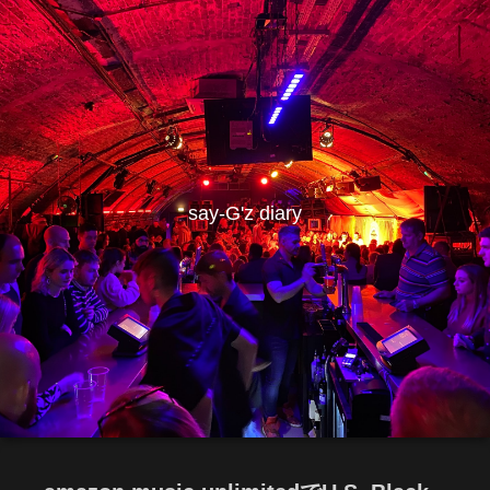
say-G'z diary