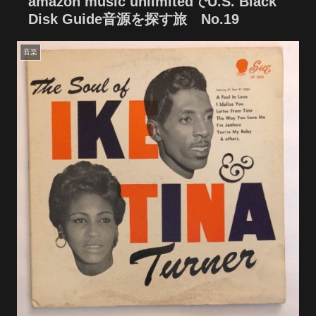
amazon music unlimitedでU.S. Black
Disk Guide音源を探す旅 No.19
音楽