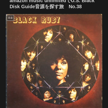
amazon music unlimitedでU.S. Black
Disk Guide音源を探す旅 No.38
音楽