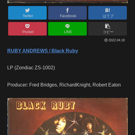
Twitter
Facebook
はてブ
Pocket
LINE
コピー
2022.04.18
RUBY ANDREWS / Black Ruby
LP (Zondiac ZS-1002)
Producer: Fred Bridges, RichardKnight, Robert Eaton