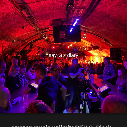
say-G'z diary