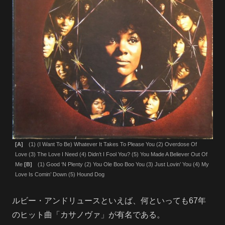
[A]
(1) (I Want To Be) Whatever It Takes To Please You (2) Overdose Of
Love (3) The Love I Need (4) Didn’t I Fool You? (5) You Made A Believer Out Of
Me
[B]
(1) Good ‘N Plenty (2) You Ole Boo Boo You (3) Just Lovin’ You (4) My
Love Is Comin’ Down (5) Hound Dog
ルビー・アンドリュースといえば、何といっても67年
のヒット曲「カサノヴァ」が有名である。