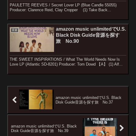
PAULETTE REEVES / Secret Lover LP (Blue Candle 55055)
Producer: Clarence Reid, Clay Cropper (1) Take Back...
amazon music unlimitedでU.S.
音楽
Black Disk Guide音源を探す
旅 No.90
THE SWEET INSPIRATIONS / What The World Needs Now Is
Love LP (Atlantic SD-8201) Producer: Tom Dowd 【A】 (1) Alf...
amazon music unlimitedでU.S. Black
Disk Guide音源を探す旅 No.37
amazon music unlimitedでU.S. Black
Disk Guide音源を探す旅 No.39