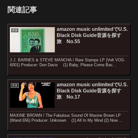
関連記事
amazon music unlimitedでU.S.
音楽
Black Disk Guide音源を探す
旅 No.55
J.J. BARNES & STEVE MANCHA / Rare Stamps LP (Volt VOS-
6001) Producer: Don Davis (1) Baby, Please Come Bac...
amazon music unlimitedでU.S.
音楽
Black Disk Guide音源を探す
旅 No.17
MAXINE BROWN / The Fabulous Sound Of Maxine Brown LP
(Wand 656) Producer: Unknown (1) All In My Mind (2) Now ...