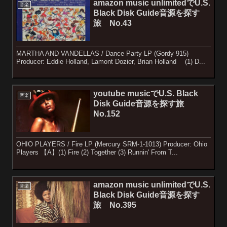
amazon music unlimitedでU.S.
音楽
Black Disk Guide音源を探す
旅 No.43
MARTHA AND VANDELLAS / Dance Party LP (Gordy 915)
Producer: Eddie Holland, Lamont Dozier, Brian Holland (1) D...
youtube musicでU.S. Black
音楽
Disk Guide音源を探す旅
No.152
OHIO PLAYERS / Fire LP (Mercury SRM-1-1013) Producer: Ohio
Players 【A】(1) Fire (2) Together (3) Runnin' From T...
amazon music unlimitedでU.S.
音楽
Black Disk Guide音源を探す
旅 No.395