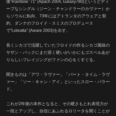
後”Rainbow ’71” (Apach 2004, Galaxy780)というどディ
ープなシングル（ジーン・チャンドラーのカヴァー）か
らソウルに転向、73年にはアトランタのアウェアと契
約、ダンナのフロイド・スミスのプロデュース
で”Loleatta” (Aware 2003)を出す。
長くシカゴで活躍していたフロイドの作るシカゴ風味の
サザン・バックにまだ若く硬いがいかにもゴスペルあが
りらしいフレイジングがファンの心をくすぐる。
聞きものは「アワ・ラヴァー」「パート・タイム・ラヴ
ァー」「ソー・キャン・アイ」といったスロー・バラー
ド。
これが2年後の本作となると、その硬さもとれ表現力が
一段とアップし、自信にあふれるロリータを聞くことが