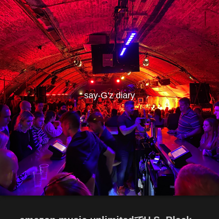
say-G'z diary