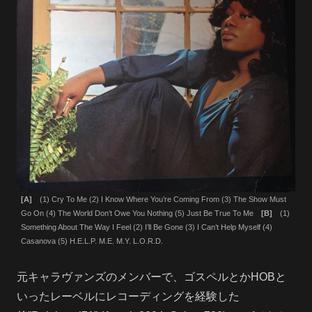
[A]
(1) Cry To Me (2) I Know Where You’re Coming From (3) The Show Must
Go On (4) The World Don’t Owe You Nothing (5) Just Be True To Me
[B]
(1)
Something About The Way I Feel (2) I’ll Be Gone (3) I Can’t Help Myself (4)
Casanova (5) H.E.L.P. M.E. M.Y. L.O.R.D.
元キャラヴァンズのメンバーで、ゴスペルとかHOBと
いったレーベルにレコーディングを経験した