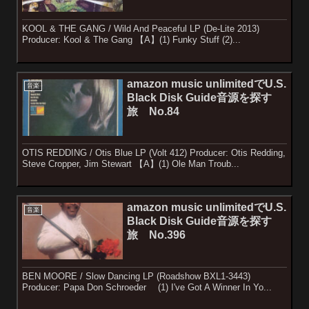
KOOL & THE GANG / Wild And Peaceful LP (De-Lite 2013)
Producer: Kool & The Gang 【A】(1) Funky Stuff (2)...
amazon music unlimitedでU.S.
音楽
Black Disk Guide音源を探す
旅 No.84
OTIS REDDING / Otis Blue LP (Volt 412) Producer: Otis Redding,
Steve Cropper, Jim Stewart 【A】(1) Ole Man Troub...
amazon music unlimitedでU.S.
音楽
Black Disk Guide音源を探す
旅 No.396
BEN MOORE / Slow Dancing LP (Roadshow BXL1-3443)
Producer: Papa Don Schroeder (1) I've Got A Winner In Yo...