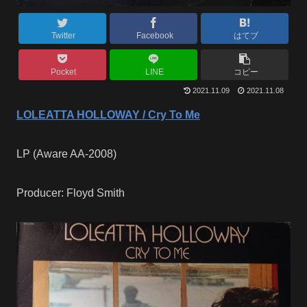
Twitter
Facebook
はてブ
Pocket
LINE
コピー
2021.11.09
2021.11.08
LOLEATTA HOLLOWAY / Cry To Me
LP (Aware AA-2008)
Producer: Floyd Smith