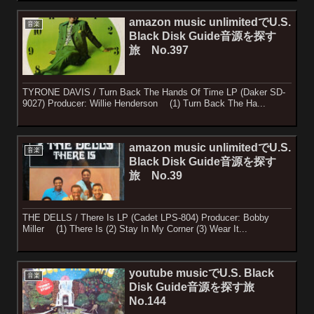
amazon music unlimitedでU.S.
音楽
Black Disk Guide音源を探す
旅 No.397
TYRONE DAVIS / Turn Back The Hands Of Time LP (Daker SD-
9027) Producer: Willie Henderson (1) Turn Back The Ha...
amazon music unlimitedでU.S.
音楽
Black Disk Guide音源を探す
旅 No.39
THE DELLS / There Is LP (Cadet LPS-804) Producer: Bobby
Miller (1) There Is (2) Stay In My Corner (3) Wear It...
youtube musicでU.S. Black
音楽
Disk Guide音源を探す旅
No.144