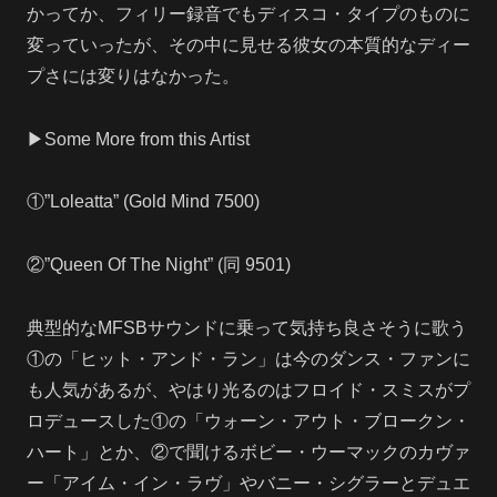
かってか、フィリー録音でもディスコ・タイプのものに
変っていったが、その中に見せる彼女の本質的なディー
プさには変りはなかった。
▶Some More from this Artist
①”Loleatta” (Gold Mind 7500)
②”Queen Of The Night” (同 9501)
典型的なMFSBサウンドに乗って気持ち良さそうに歌う
①の「ヒット・アンド・ラン」は今のダンス・ファンに
も人気があるが、やはり光るのはフロイド・スミスがプ
ロデュースした①の「ウォーン・アウト・ブロークン・
ハート」とか、②で聞けるボビー・ウーマックのカヴァ
ー「アイム・イン・ラヴ」やバニー・シグラーとデュエ