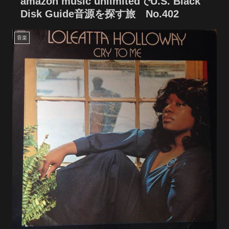
amazon music unlimitedでU.S. Black
Disk Guide音源を探す旅 No.402
音楽