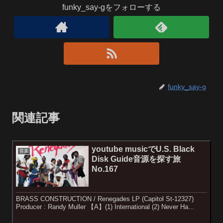
funky_say-gをフォローする
funky_say-g
関連記事
youtube musicでU.S. Black
音楽
Disk Guide音源を探す旅
No.167
BRASS CONSTRUCTION / Renegades LP (Capitol St-12327)
Producer : Randy Muller 【A】(1) International (2) Never Ha...