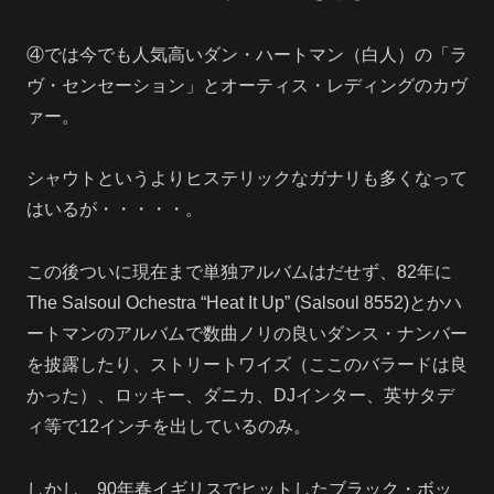
④では今でも人気高いダン・ハートマン（白人）の「ラ
ヴ・センセーション」とオーティス・レディングのカヴ
ァー。
シャウトというよりヒステリックなガナリも多くなって
はいるが・・・・・。
この後ついに現在まで単独アルバムはだせず、82年に
The Salsoul Ochestra “Heat It Up” (Salsoul 8552)とかハ
ートマンのアルバムで数曲ノリの良いダンス・ナンバー
を披露したり、ストリートワイズ（ここのバラードは良
かった）、ロッキー、ダニカ、DJインター、英サタデ
ィ等で12インチを出しているのみ。
しかし、90年春イギリスでヒットしたブラック・ボッ