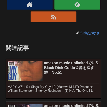
funky_say-g
関連記事
amazon music unlimitedでU.S.
音楽
Black Disk Guide音源を探す
旅 No.51
MARY WELLS / Sings My Guy LP (Motown M-617) Producer:
William Stevenson, Smokey Robinson (1) He's The One I L...
amazon music unlimitedでU.S.
音楽