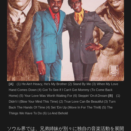
[A]
(1) He Ain’t Heavy, He’s My Brother (2) Stand By Me (3) When My Love
Hand Comes Down (4) Got To See If I Can’t Get Mommy (To Come Back
Home) (5) Your Love Was Worth Waiting For (6) Steppin’ On A Dream
[B]
(1)
Didn’t I (Blow Your Mind This Time) (2) True Love Can Be Beautiful (3) Turn
Back The Hands Of Time (4) Set ‘Em Up (Move In For The Thrill) (5) The
Things We Have To Do (6) Lo And Behold
ソウル界では、兄弟姉妹が別々に独自の音楽活動を展開