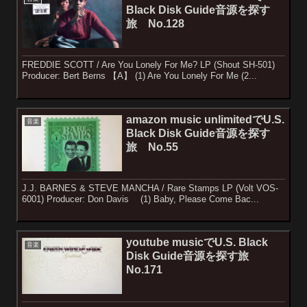
Black Disk Guide音源を探す
旅 No.128
FREDDIE SCOTT / Are You Lonely For Me? LP (Shout SH-501)
Producer: Bert Berns 【A】 (1) Are You Lonely For Me (2...
amazon music unlimitedでU.S.
音楽
Black Disk Guide音源を探す
旅 No.55
J.J. BARNES & STEVE MANCHA / Rare Stamps LP (Volt VOS-
6001) Producer: Don Davis (1) Baby, Please Come Bac...
youtube musicでU.S. Black
音楽
Disk Guide音源を探す旅
No.171