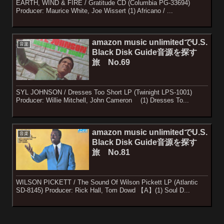
EARTH, WIND & FIRE / Gratitude CD (Columbia PG-33694)
Producer: Maurice White, Joe Wissert (1) Africano / ...
amazon music unlimitedでU.S.
音楽
Black Disk Guide音源を探す
旅 No.69
SYL JOHNSON / Dresses Too Short LP (Twinight LPS-1001)
Producer: Willie Mitchell, John Cameron (1) Dresses To...
amazon music unlimitedでU.S.
音楽
Black Disk Guide音源を探す
旅 No.81
WILSON PICKETT / The Sound Of Wilson Pickett LP (Atlantic
SD-8145) Producer: Rick Hall, Tom Dowd 【A】(1) Soul D...