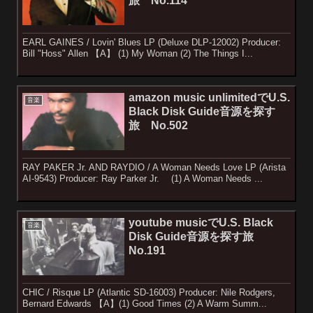
旅 No.114
EARL GAINES / Lovin' Blues LP (Deluxe DLP-12002) Producer:
Bill "Hoss" Allen 【A】 (1) My Woman (2) The Things I...
amazon music unlimitedでU.S.
音楽
Black Disk Guide音源を探す
旅 No.502
RAY PAKER Jr. AND RAYDIO / A Woman Needs Love LP (Arista
AI-9543) Producer: Ray Parker Jr. (1) A Woman Needs ...
youtube musicでU.S. Black
音楽
Disk Guide音源を探す旅
No.191
CHIC / Risque LP (Atlantic SD-16003) Producer: Nile Rodgers,
Bernard Edwards 【A】(1) Good Times (2) A Warm Summ...