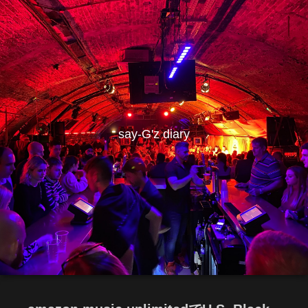
say-G'z diary