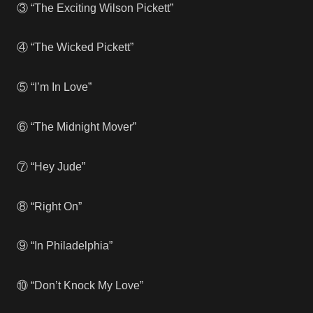
③ “The Exciting Wilson Pickett”
④ “The Wicked Pickett”
⑤ “I’m In Love”
⑥ “The Midnight Mover”
⑦ “Hey Jude”
⑧ “Right On”
⑨ “In Philadelphia”
⑩ “Don’t Knock My Love”