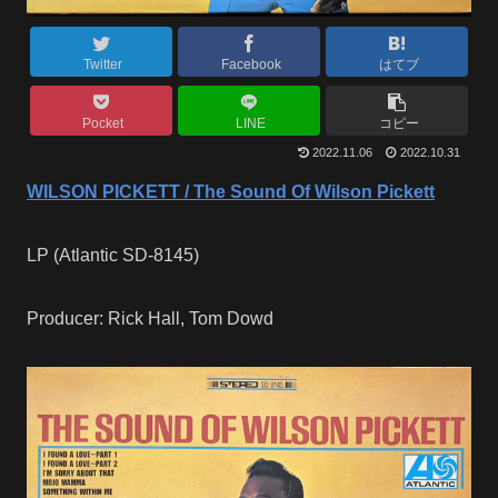
Twitter
Facebook
はてブ
Pocket
LINE
コピー
2022.11.06
2022.10.31
WILSON PICKETT / The Sound Of Wilson Pickett
LP (Atlantic SD-8145)
Producer: Rick Hall, Tom Dowd