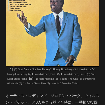
【A】
(1) Soul Dance Number Three (2) Funky Broadway (3) I Need A Lot Of
Loving Every Day (4) I Found A Love, Part I (5) I Found A Love, Part II (6) You
Can’t Stand Alone
【B】
(1) Mojo Mamma (2) I Found The One (3) Something
Within Me (4) I’m Sorry About That (5) Love Is A Beautiful Thing
オーティス・レディング、ソロモン・バーク、ウィルス
ン・ピケット、と3人をこう並べた時に、一番損な役回