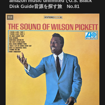
amazon music unlimitedでU.S. Black
Disk Guide音源を探す旅 No.81
音楽