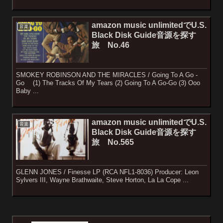
amazon music unlimitedでU.S.
音楽
Black Disk Guide音源を探す
旅 No.46
SMOKEY ROBINSON AND THE MIRACLES / Going To A Go -
Go (1) The Tracks Of My Tears (2) Going To A Go-Go (3) Ooo
Baby ...
amazon music unlimitedでU.S.
音楽
Black Disk Guide音源を探す
旅 No.565
GLENN JONES / Finesse LP (RCA NFL1-8036) Producer: Leon
Sylvers III, Wayne Brathwaite, Steve Horton, La La Cope ...