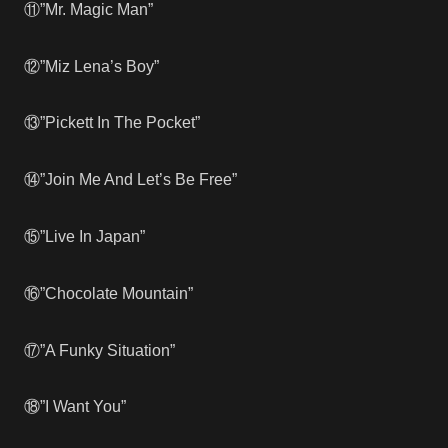
⑪”Mr. Magic Man”
⑫”Miz Lena’s Boy”
⑬”Pickett In The Pocket”
⑭”Join Me And Let’s Be Free”
⑮”Live In Japan”
⑯”Chocolate Mountain”
⑰”A Funky Situation”
⑱”I Want You”