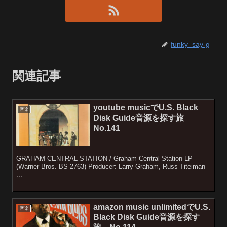
funky_say-g
関連記事
youtube musicでU.S. Black
音楽
Disk Guide音源を探す旅
No.141
GRAHAM CENTRAL STATION / Graham Central Station LP
(Warner Bros. BS-2763) Producer: Larry Graham, Russ Titeiman
...
amazon music unlimitedでU.S.
音楽
Black Disk Guide音源を探す