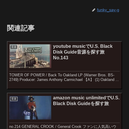
funky_say-g
関連記事
youtube musicでU.S. Black
音楽
Disk Guide音源を探す旅
No.143
TOWER OF POWER / Back To Oakland LP (Warner Bros. BS-
2749) Producer: James Anthony Carmichael 【A】 (1) Oakland ...
amazon music unlimitedでU.S.
音楽
Black Disk Guideを探す旅
no.214 GENERAL CROOK / General Crook ファンに人気高いウ