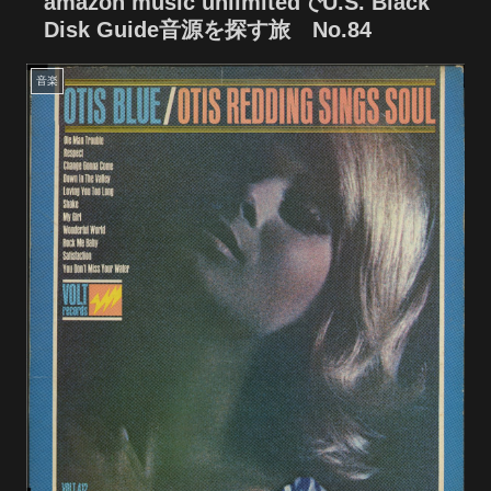
amazon music unlimitedでU.S. Black
Disk Guide音源を探す旅 No.84
音楽