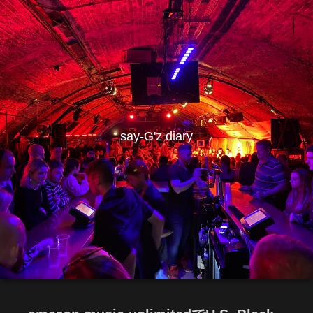
say-G'z diary