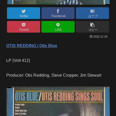
Twitter
Facebook
はてブ
Pocket
LINE
コピー
2022.12.18
OTIS REDDING / Otis Blue
LP (Volt 412)
Producer: Otis Redding, Steve Cropper, Jim Stewart