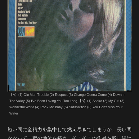
【A】(1) Ole Man Trouble (2) Respect (3) Change Gonna Come (4) Down In
The Valley (5) I’ve Been Loving You Too Long 【B】(1) Shake (2) My Girl (3)
Wonderful World (4) Rock Me Baby (5) Satisfaction (6) You Don’t Miss Your
Water
短い間に全精力を集中して燃え尽きてしまうか、長い間
かかって一定の地位を築き、そこそこの作品を残し続け