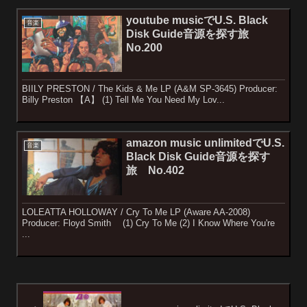
youtube musicでU.S. Black
音楽
Disk Guide音源を探す旅
No.200
BIILY PRESTON / The Kids & Me LP (A&M SP-3645) Producer:
Billy Preston 【A】 (1) Tell Me You Need My Lov...
amazon music unlimitedでU.S.
音楽
Black Disk Guide音源を探す
旅 No.402
LOLEATTA HOLLOWAY / Cry To Me LP (Aware AA-2008)
Producer: Floyd Smith (1) Cry To Me (2) I Know Where You're
...